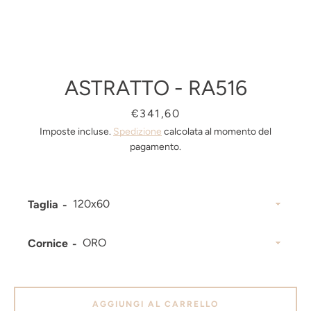
ASTRATTO - RA516
Prezzo
€341,60
Imposte incluse.
Spedizione
calcolata al momento del
pagamento.
Taglia
Facebook
Pinterest
Instagram
Cornice
CERCA
AGGIUNGI AL CARRELLO