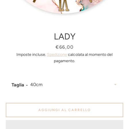
LADY
Prezzo
€66,00
Imposte incluse.
Spedizione
calcolata al momento del
pagamento.
Taglia
Facebook
Pinterest
Instagram
AGGIUNGI AL CARRELLO
CERCA