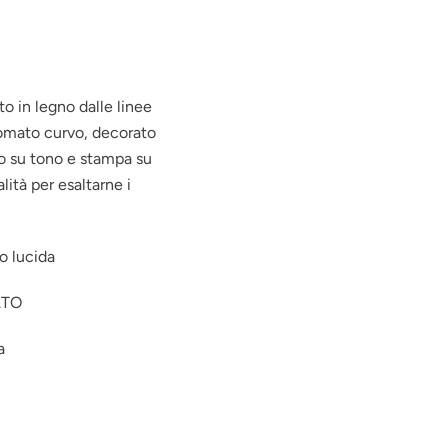
o in legno dalle linee
omato curvo, decorato
o su tono e stampa su
alità per esaltarne i
 o lucida
ATO
a