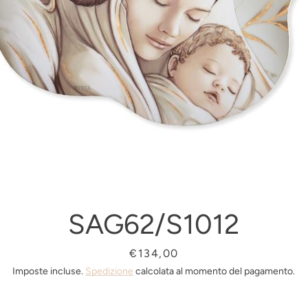
Facebook
Pinterest
Instagram
SAG62/S1012
Prezzo
€134,00
Imposte incluse.
Spedizione
calcolata al momento del pagamento.
CERCA